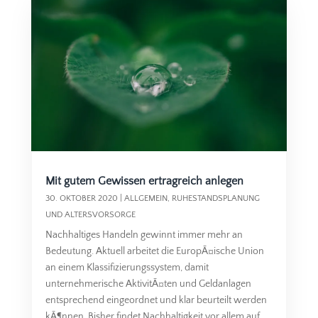
Mit gutem Gewissen ertragreich anlegen
30. OKTOBER 2020
|
ALLGEMEIN
,
RUHESTANDSPLANUNG
UND ALTERSVORSORGE
Nachhaltiges Handeln gewinnt immer mehr an
Bedeutung. Aktuell arbeitet die EuropÃ¤ische Union
an einem Klassifizierungssystem, damit
unternehmerische AktivitÃ¤ten und Geldanlagen
entsprechend eingeordnet und klar beurteilt werden
kÃ¶nnen. Bisher findet Nachhaltigkeit vor allem auf