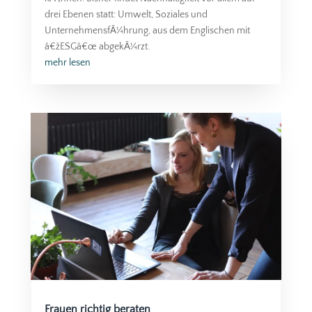
drei Ebenen statt: Umwelt, Soziales und
UnternehmensfÃ¼hrung, aus dem Englischen mit
â€žESGâ€œ abgekÃ¼rzt.
mehr lesen
Frauen richtig beraten