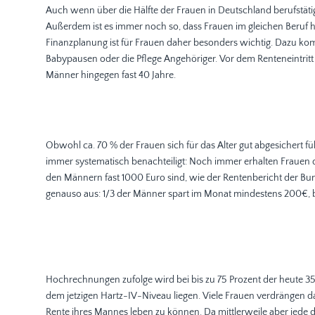
Auch wenn über die Hälfte der Frauen in Deutschland berufstätig si
Außerdem ist es immer noch so, dass Frauen im gleichen Beruf 
Finanzplanung ist für Frauen daher besonders wichtig. Dazu k
Babypausen oder die Pflege Angehöriger. Vor dem Renteneintritt s
Männer hingegen fast 40 Jahre.
Obwohl ca. 70 % der Frauen sich für das Alter gut abgesichert fü
immer systematisch benachteiligt: Noch immer erhalten Frauen 
den Männern fast 1000 Euro sind, wie der Rentenbericht der Bund
genauso aus: 1/3 der Männer spart im Monat mindestens 200€, bei
Hochrechnungen zufolge wird bei bis zu 75 Prozent der heute 35-
dem jetzigen Hartz-IV-Niveau liegen. Viele Frauen verdrängen da
Rente ihres Mannes leben zu können. Da mittlerweile aber jede dr