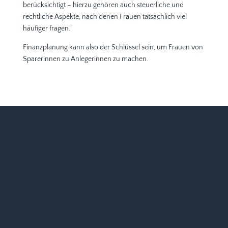
berücksichtigt – hierzu gehören auch steuerliche und
rechtliche Aspekte, nach denen Frauen tatsächlich viel
häufiger fragen.“
Finanzplanung kann also der Schlüssel sein, um Frauen von
Sparerinnen zu Anlegerinnen zu machen.